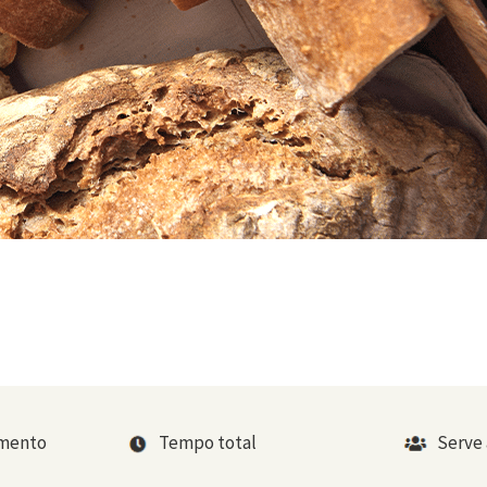
imento
Tempo total
Serve 