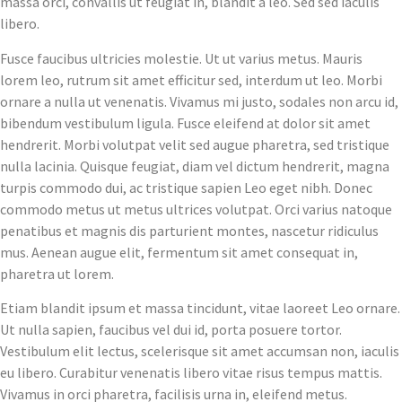
massa orci, convallis ut feugiat in, blandit a leo. Sed sed iaculis
libero.
Fusce faucibus ultricies molestie. Ut ut varius metus. Mauris
lorem leo, rutrum sit amet efficitur sed, interdum ut leo. Morbi
ornare a nulla ut venenatis. Vivamus mi justo, sodales non arcu id,
bibendum vestibulum ligula. Fusce eleifend at dolor sit amet
hendrerit. Morbi volutpat velit sed augue pharetra, sed tristique
nulla lacinia. Quisque feugiat, diam vel dictum hendrerit, magna
turpis commodo dui, ac tristique sapien Leo eget nibh. Donec
commodo metus ut metus ultrices volutpat. Orci varius natoque
penatibus et magnis dis parturient montes, nascetur ridiculus
mus. Aenean augue elit, fermentum sit amet consequat in,
pharetra ut lorem.
Etiam blandit ipsum et massa tincidunt, vitae laoreet Leo ornare.
Ut nulla sapien, faucibus vel dui id, porta posuere tortor.
Vestibulum elit lectus, scelerisque sit amet accumsan non, iaculis
eu libero. Curabitur venenatis libero vitae risus tempus mattis.
Vivamus in orci pharetra, facilisis urna in, eleifend metus.