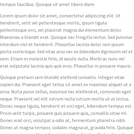
tempus faucibus. Quisque sit amet libero diam.
Lorem ipsum dolor sit amet, consectetur adipiscing elit. Ut
hendrerit, velit vel pellentesque mollis, ipsum ligula
pellentesque orci, vel placerat magna dui elementum dolor.
Maecenas a blandit erat. Quisque nec fringilla lectus. Sed pulvinar
interdum nisl et hendrerit. Phasellus lacinia dolor non ipsum
porta scelerisque. Sed vitae arcu nec ex bibendum dignissim vel et
sem. Etiam in molestie felis, id iaculis nulla. Morbi ac nunc vel
erat vulputate lacinia quis quis eros. Phasellus in posuere mauris.
Quisque pretium sem blandit eleifend convallis. Integer vitae
sapien dui. Praesent eget tellus sit amet ex maximus aliquet ut a
urna. Nulla purus tellus, euismod nec eleifend et, commodo eget
neque. Praesent vel elit rutrum nulla rutrum mollis ut ut lectus.
Donec neque ligula, hendrerit et orci eget, bibendum tempus est.
Proin velit turpis, posuere quis posuere quis, convallis vitae mi.
Donec erat orci, volutpat a odio at, fermentum pharetra nibh.
Donec ut magna tempor, sodales magna ut, gravida felis. Quisque