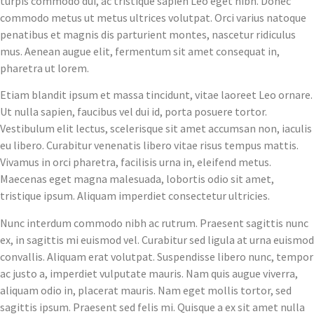
turpis commodo dui, ac tristique sapien Leo eget nibh. Donec
commodo metus ut metus ultrices volutpat. Orci varius natoque
penatibus et magnis dis parturient montes, nascetur ridiculus
mus. Aenean augue elit, fermentum sit amet consequat in,
pharetra ut lorem.
Etiam blandit ipsum et massa tincidunt, vitae laoreet Leo ornare.
Ut nulla sapien, faucibus vel dui id, porta posuere tortor.
Vestibulum elit lectus, scelerisque sit amet accumsan non, iaculis
eu libero. Curabitur venenatis libero vitae risus tempus mattis.
Vivamus in orci pharetra, facilisis urna in, eleifend metus.
Maecenas eget magna malesuada, lobortis odio sit amet,
tristique ipsum. Aliquam imperdiet consectetur ultricies.
Nunc interdum commodo nibh ac rutrum. Praesent sagittis nunc
ex, in sagittis mi euismod vel. Curabitur sed ligula at urna euismod
convallis. Aliquam erat volutpat. Suspendisse libero nunc, tempor
ac justo a, imperdiet vulputate mauris. Nam quis augue viverra,
aliquam odio in, placerat mauris. Nam eget mollis tortor, sed
sagittis ipsum. Praesent sed felis mi. Quisque a ex sit amet nulla