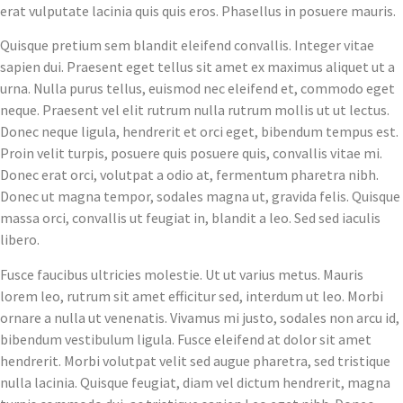
erat vulputate lacinia quis quis eros. Phasellus in posuere mauris.
Quisque pretium sem blandit eleifend convallis. Integer vitae
sapien dui. Praesent eget tellus sit amet ex maximus aliquet ut a
urna. Nulla purus tellus, euismod nec eleifend et, commodo eget
neque. Praesent vel elit rutrum nulla rutrum mollis ut ut lectus.
Donec neque ligula, hendrerit et orci eget, bibendum tempus est.
Proin velit turpis, posuere quis posuere quis, convallis vitae mi.
Donec erat orci, volutpat a odio at, fermentum pharetra nibh.
Donec ut magna tempor, sodales magna ut, gravida felis. Quisque
massa orci, convallis ut feugiat in, blandit a leo. Sed sed iaculis
libero.
Fusce faucibus ultricies molestie. Ut ut varius metus. Mauris
lorem leo, rutrum sit amet efficitur sed, interdum ut leo. Morbi
ornare a nulla ut venenatis. Vivamus mi justo, sodales non arcu id,
bibendum vestibulum ligula. Fusce eleifend at dolor sit amet
hendrerit. Morbi volutpat velit sed augue pharetra, sed tristique
nulla lacinia. Quisque feugiat, diam vel dictum hendrerit, magna