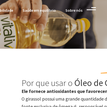
bilidade
Saúde em equilíbrio
Sobre nós
Por que usar o
Óleo de G
Ele fornece antioxidantes que favorec
O girassol possui uma grande quantidade 
fonte
exclusiva de ômega-6, responsável p