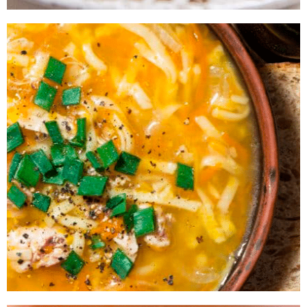
Yakisoba de Carne com Vegetais​
Faça você mesmo