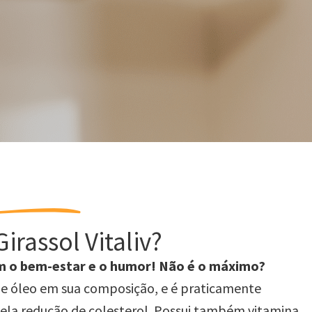
irassol Vitaliv?
em o bem-estar e o humor! Não é o máximo?
de óleo em sua composição, e é praticamente
ela redução de colesterol. Possui também vitamina